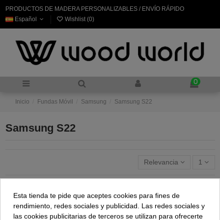
PRODUCTOS DE MADERA PERSONALIZABLES / ENVÍO RÁPIDO
Español
Wishlist (
0
)
0
Inicio
Fundas Móvil
Samsung
Samsung S22
Samsung S22
Relevancia
1
Esta tienda te pide que aceptes cookies para fines de
rendimiento, redes sociales y publicidad. Las redes sociales y
las cookies publicitarias de terceros se utilizan para ofrecerte