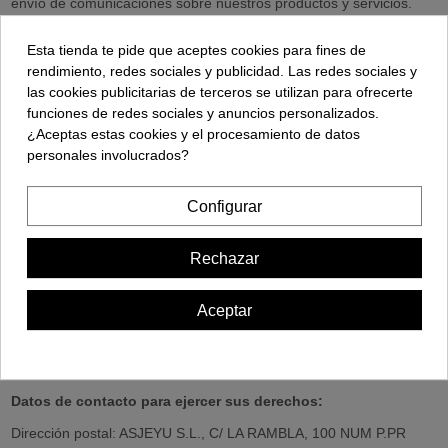
envío de comunicaciones sobre nuestros productos y servicios.
Criterios de conservación de los datos:
se conservarán
Esta tienda te pide que aceptes cookies para fines de
mientras exista un interés mutuo para mantener el fin del
rendimiento, redes sociales y publicidad. Las redes sociales y
tratamiento y cuando ya no sea necesario para tal fin, se
las cookies publicitarias de terceros se utilizan para ofrecerte
suprimirán con medidas de seguridad adecuadas para garantizar
funciones de redes sociales y anuncios personalizados.
la seudonimización de los datos o la destrucción total de los
¿Aceptas estas cookies y el procesamiento de datos
mismos.
personales involucrados?
Comunicación de los datos:
No se comunicarán los datos a
terceros, salvo obligación legal.
Configurar
Derechos que asisten al Usuario:
Rechazar
Derecho a retirar el consentimiento en cualquier momento.
Derecho de acceso, rectificación, portabilidad y supresión de
sus datos y a la limitación u oposición al su tratamiento.
Aceptar
Derecho a presentar una reclamación ante la Autoridad de
control (agpd.es) si considera que el tratamiento no se ajusta
a la normativa vigente.
Datos de contacto para ejercer sus derechos:
Dirección postal: ASJEYU S.L., C/ LA RAMBLA, 100 NUM P.PR