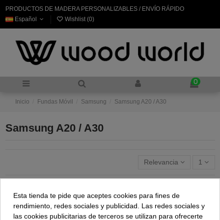
PRODUCTOS DE MADERA PERSONALIZABLES / ENVÍO RÁPIDO
Español
Wishlist (
0
)
0
Inicio
Fundas Móvil
Samsung
Samsung A20 / A30
Samsung A20 / A30
Relevancia
1
Esta tienda te pide que aceptes cookies para fines de
rendimiento, redes sociales y publicidad. Las redes sociales y
las cookies publicitarias de terceros se utilizan para ofrecerte