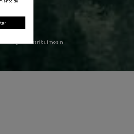
miento de
tar
nales, y no distribuimos ni