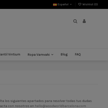
Español
Wishlist (
0
)
antil Vintium
Blog
FAQ
Ropa Vamvaki
a los siguientes apartados para resolver todas tus dudas
ntacta con nosotros en
hello@woodworldbarcelona.com