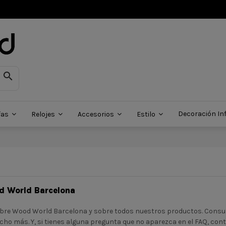

Decoración Inf
fas
Relojes
Accesorios
Estilo
od World Barcelona
re Wood World Barcelona y sobre todos nuestros productos. Consult
ucho más. Y, si tienes alguna pregunta que no aparezca en el FAQ, co