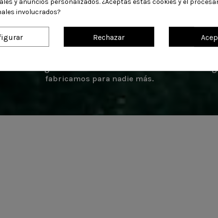
iales y anuncios personalizados. ¿Aceptas estas cookies y el procesa
ales involucrados?
igurar
Rechazar
Acep
Originalidad 100%
tos en ninguna otra tienda. Nuestros diseños son origi
fabricamos para nadie más.