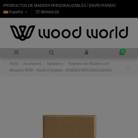
PRODUCTOS DE MADERA PERSONALIZABLES / ENVÍO RÁPIDO
Español
Wishlist (
0
)
0
Inicio
Accesorios
Tarjeteros
Tarjetero de Madera con
Bloqueo RFID - Hasta 6 tarjetas - DISEÑO PERSONALIZADO