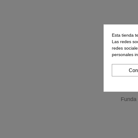
Esta tienda t
Las redes soc
redes sociale
personales i
Con
Funda 