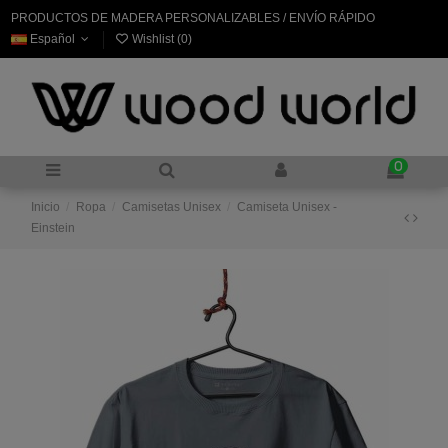
PRODUCTOS DE MADERA PERSONALIZABLES / ENVÍO RÁPIDO
Español
Wishlist (
0
)
0
Inicio
Ropa
Camisetas Unisex
Camiseta Unisex -
Einstein