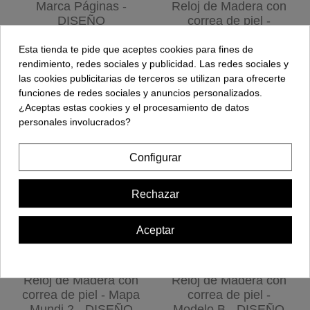
Marca Páginas -
Reloj de Madera con
DISEÑO
correa de piel -
PERSONALIZADO
Modelo H - DISEÑO
PERSONALIZADO
Esta tienda te pide que aceptes cookies para fines de
10,00 €
rendimiento, redes sociales y publicidad. Las redes sociales y
34,90 €
las cookies publicitarias de terceros se utilizan para ofrecerte
funciones de redes sociales y anuncios personalizados.
Añadir al carrito
Añadir al carrito
¿Aceptas estas cookies y el procesamiento de datos
personales involucrados?
Configurar
Rechazar
Aceptar
Reloj de Madera con
Reloj de Madera con
correa de piel - Mapa
correa de piel -
Mundi 2 - DISEÑO
Modelo B - DISEÑO