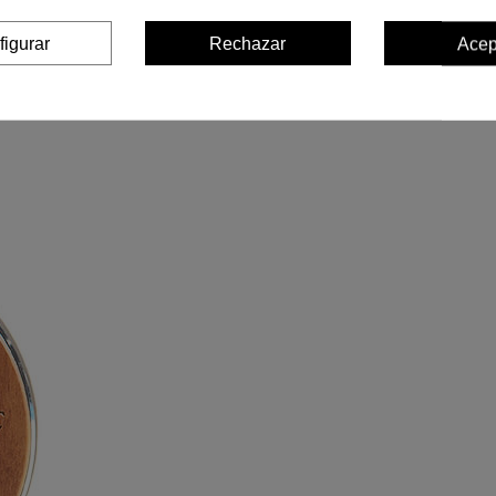
figurar
Rechazar
Acep