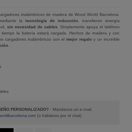
 cargadores inalámbricos de madera de Wood World Barcelona.
 mediante la
tecnología de inducción
, transfieren energía
vil,
sin necesidad de cables
. Simplemente apoya el teléfono
 tiempo la batería estará cargada. Hechos de madera y con
os cargadores inalámbricos son el
mejor regalo
y un increíble
ción
.
ú
ables
ISEÑO PERSONALIZADO?
- Mándanos un e-mail:
orldbarcelona.com
(o háblanos por el chat)