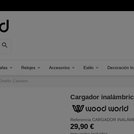

afas
Relojes
Accesorios
Estilo
Decoración Inf
 Diseño: Calavera
Cargador inalámbric
Referencia
CARGADOR INALÁMB
29,90 €
Impuestos incluidos