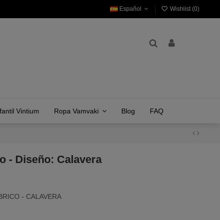
Español
Wishlist (
0
)
antil Vintium
Ropa Vamvaki
Blog
FAQ
o - Diseño: Calavera
RICO - CALAVERA