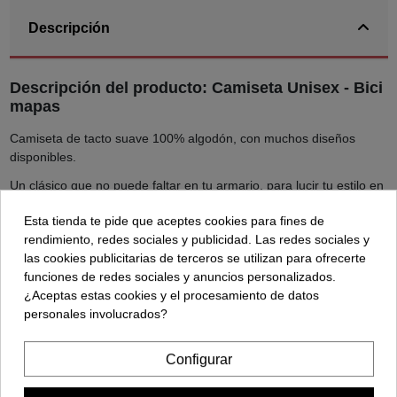
Descripción
Descripción del producto: Camiseta Unisex - Bici
mapas
Camiseta de tacto suave 100% algodón, con muchos diseños
disponibles.
Un clásico que no puede faltar en tu armario, para lucir tu estilo en
cada momento.
Esta tienda te pide que aceptes cookies para fines de
Diseñado e impreso en España con impresión de alta calidad.
rendimiento, redes sociales y publicidad. Las redes sociales y
las cookies publicitarias de terceros se utilizan para ofrecerte
funciones de redes sociales y anuncios personalizados.
Detalles del producto
¿Aceptas estas cookies y el procesamiento de datos
personales involucrados?
Reviews (0)
Configurar